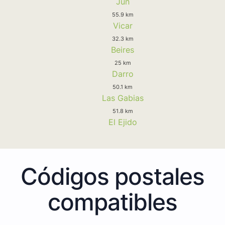
Jun
55.9 km
Vicar
32.3 km
Beires
25 km
Darro
50.1 km
Las Gabias
51.8 km
El Ejido
Códigos postales
compatibles