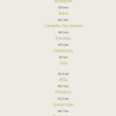
Monachil
47.6 km
Adra
62.1 km
Campillo De Arenas
16.5 km
Trevelez
47.5 km
Alboloduy
63 km
Jete
32.4 km
Abla
45.7 km
Polopos
33.2 km
Soportujar
48.7 km