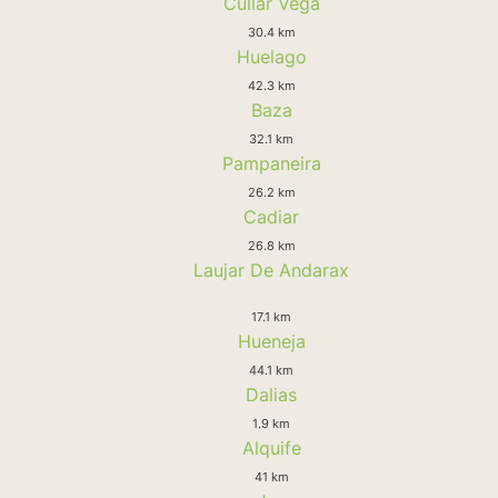
Cullar Vega
30.4 km
Huelago
42.3 km
Baza
32.1 km
Pampaneira
26.2 km
Cadiar
26.8 km
Laujar De Andarax
17.1 km
Hueneja
44.1 km
Dalias
1.9 km
Alquife
41 km