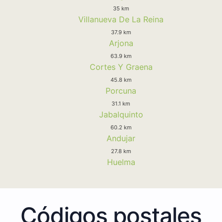
35 km
Villanueva De La Reina
37.9 km
Arjona
63.9 km
Cortes Y Graena
45.8 km
Porcuna
31.1 km
Jabalquinto
60.2 km
Andujar
27.8 km
Huelma
Códigos postales