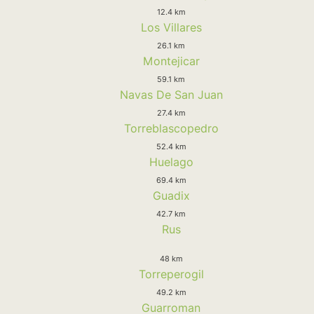
12.4 km
Los Villares
26.1 km
Montejicar
59.1 km
Navas De San Juan
27.4 km
Torreblascopedro
52.4 km
Huelago
69.4 km
Guadix
42.7 km
Rus
48 km
Torreperogil
49.2 km
Guarroman