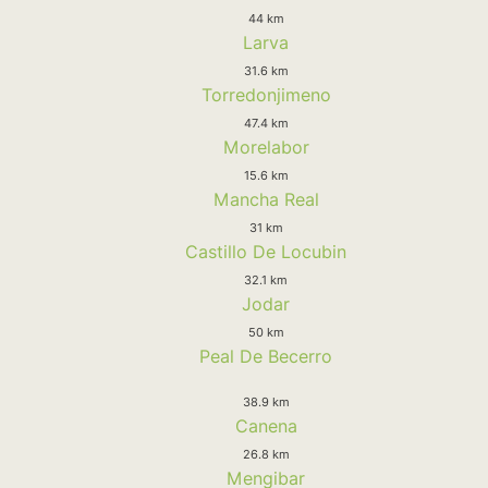
44 km
Larva
31.6 km
Torredonjimeno
47.4 km
Morelabor
15.6 km
Mancha Real
31 km
Castillo De Locubin
32.1 km
Jodar
50 km
Peal De Becerro
38.9 km
Canena
26.8 km
Mengibar