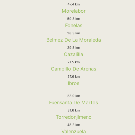
47.4 km
Morelabor
59.3 km
Fonelas
28.3 km
Belmez De La Moraleda
29.8 km
Cazalilla
21.5 km
Campillo De Arenas
37.6 km
Ibros
23.9 km
Fuensanta De Martos
31.6 km
Torredonjimeno
48.2 km
Valenzuela