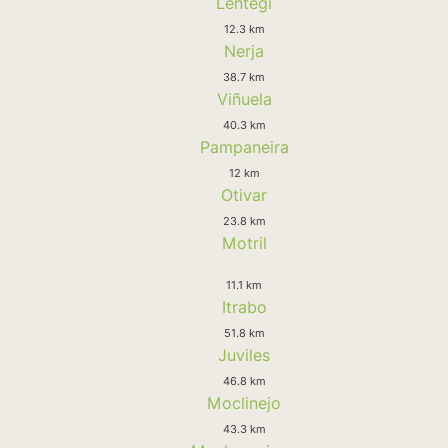
Lentegi
12.3 km
Nerja
38.7 km
Viñuela
40.3 km
Pampaneira
12 km
Otivar
23.8 km
Motril
11.1 km
Itrabo
51.8 km
Juviles
46.8 km
Moclinejo
43.3 km