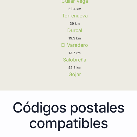
Cullar Vega
22.4 km
Torrenueva
39 km
Durcal
19.3 km
El Varadero
13.7 km
Salobreña
42.3 km
Gojar
Códigos postales
compatibles