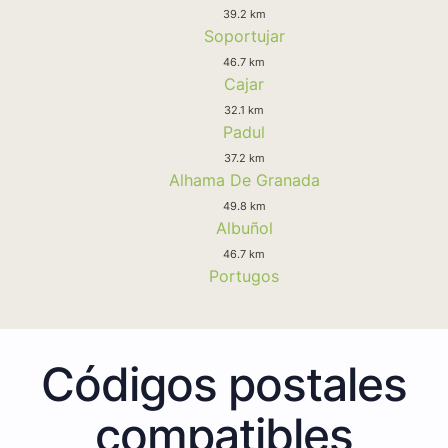
39.2 km
Soportujar
46.7 km
Cajar
32.1 km
Padul
37.2 km
Alhama De Granada
49.8 km
Albuñol
46.7 km
Portugos
Códigos postales
compatibles