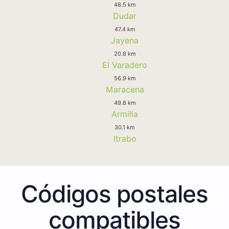
48.5 km
Dudar
47.4 km
Jayena
20.8 km
El Varadero
56.9 km
Maracena
49.8 km
Armilla
30.1 km
Itrabo
Códigos postales
compatibles