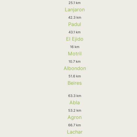
25.1 km
Lanjaron
42.3 km
Padul
43.1 km
El Ejido
16 km
Motril
10.7 km
Albondon
51.6 km
Beires
63.3 km
Abla
53.2 km
Agron
66.7 km
Lachar