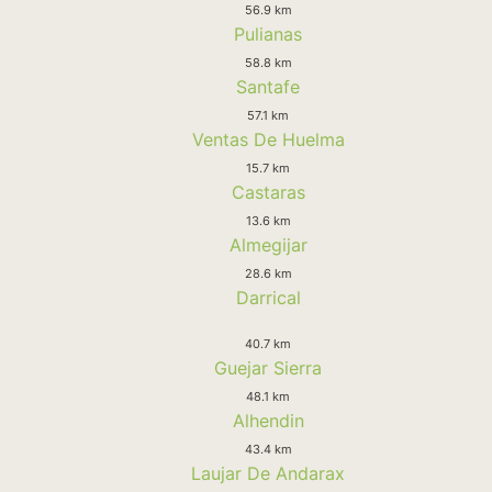
56.9 km
Pulianas
58.8 km
Santafe
57.1 km
Ventas De Huelma
15.7 km
Castaras
13.6 km
Almegijar
28.6 km
Darrical
40.7 km
Guejar Sierra
48.1 km
Alhendin
43.4 km
Laujar De Andarax