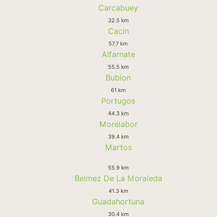
Carcabuey
32.5 km
Cacin
57.7 km
Alfarnate
55.5 km
Bubion
61 km
Portugos
44.3 km
Morelabor
39.4 km
Martos
55.9 km
Belmez De La Moraleda
41.3 km
Guadahortuna
30.4 km