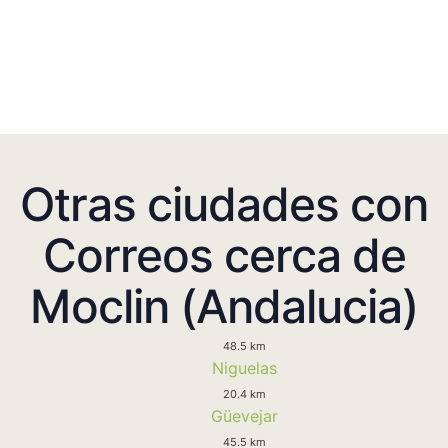
Otras ciudades con
Correos cerca de
Moclin (Andalucia)
48.5 km
Niguelas
20.4 km
Güevejar
45.5 km