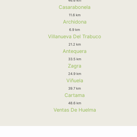
46.6 km
Casarabonela
11.6 km
Archidona
6.9 km
Villanueva Del Trabuco
21.2 km
Antequera
33.5 km
Zagra
24.9 km
Viñuela
39.7 km
Cartama
48.6 km
Ventas De Huelma