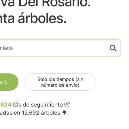
eva Del Rosario.
nta árboles.
Sólo los tiempos (sin
nvío
número de envío)
.824
IDs de seguimiento 📦
madas en
12.692
árboles 🌳.