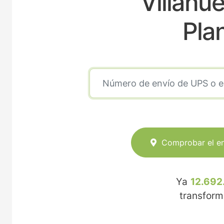
Villanu
Pla
Comprobar el e
Ya
12.692
transfor