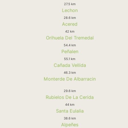
27.5 km
Lechon
28.6 km
Acered
42 km
Orihuela Del Tremedal
54.4 km
Peñalen
55.1 km
Cañada Vellida
46.3 km
Monterde De Albarracin
29.6 km
Rubielos De La Cerida
44 km
Santa Eulalia
38.6 km
Alpeñes