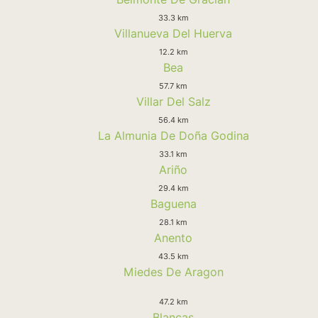
33.3 km
Villanueva Del Huerva
12.2 km
Bea
57.7 km
Villar Del Salz
56.4 km
La Almunia De Doña Godina
33.1 km
Ariño
29.4 km
Baguena
28.1 km
Anento
43.5 km
Miedes De Aragon
47.2 km
Blancas