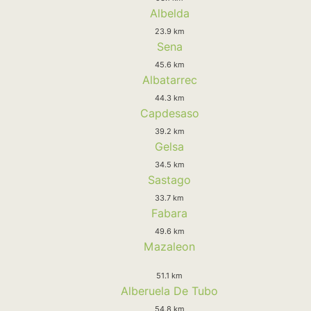
Albelda
23.9 km
Sena
45.6 km
Albatarrec
44.3 km
Capdesaso
39.2 km
Gelsa
34.5 km
Sastago
33.7 km
Fabara
49.6 km
Mazaleon
51.1 km
Alberuela De Tubo
54.8 km