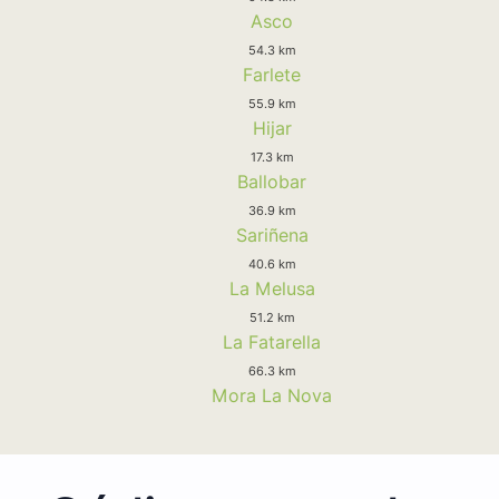
Asco
54.3 km
Farlete
55.9 km
Hijar
17.3 km
Ballobar
36.9 km
Sariñena
40.6 km
La Melusa
51.2 km
La Fatarella
66.3 km
Mora La Nova