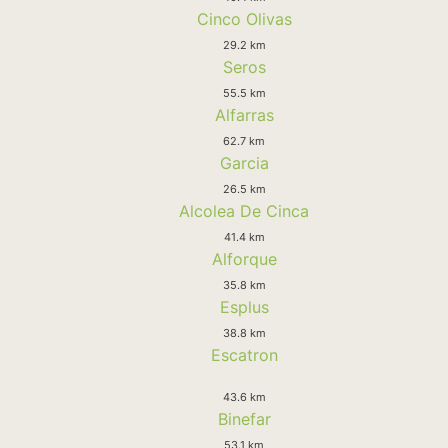
Cinco Olivas
29.2 km
Seros
55.5 km
Alfarras
62.7 km
Garcia
26.5 km
Alcolea De Cinca
41.4 km
Alforque
35.8 km
Esplus
38.8 km
Escatron
43.6 km
Binefar
53.1 km