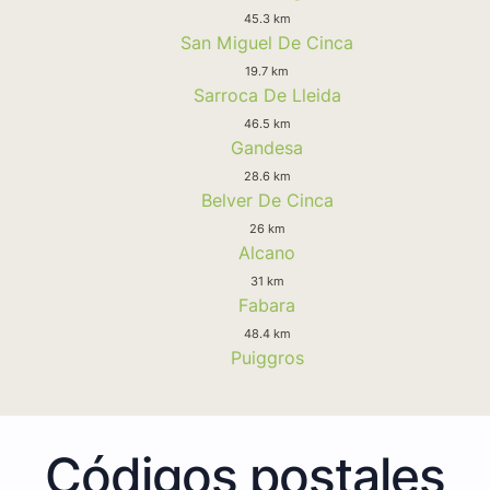
45.3 km
San Miguel De Cinca
19.7 km
Sarroca De Lleida
46.5 km
Gandesa
28.6 km
Belver De Cinca
26 km
Alcano
31 km
Fabara
48.4 km
Puiggros
Códigos postales