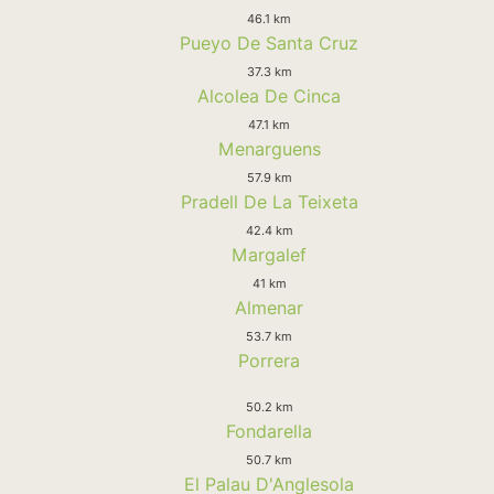
46.1 km
Pueyo De Santa Cruz
37.3 km
Alcolea De Cinca
47.1 km
Menarguens
57.9 km
Pradell De La Teixeta
42.4 km
Margalef
41 km
Almenar
53.7 km
Porrera
50.2 km
Fondarella
50.7 km
El Palau D'Anglesola