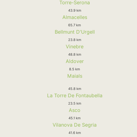
Torre-Serona
43.9 km
Almacelles
65.7 km
Bellmunt D'Urgell
23.8 km
Vinebre
48.8 km
Aldover
8.5 km
Maials
45.8 km
La Torre De Fontaubella
23.5 km
Asco
45.1 km
Vilanova De Segria
41.6 km