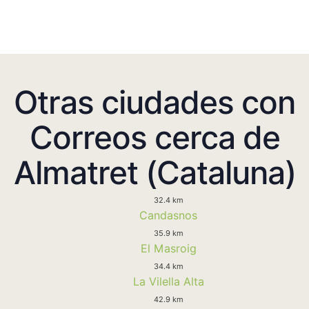
Otras ciudades con
Correos cerca de
Almatret (Cataluna)
32.4 km
Candasnos
35.9 km
El Masroig
34.4 km
La Vilella Alta
42.9 km