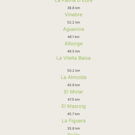
38.8 km
Vinebre
52.2 km
Aguaviva
46.1 km
Alborge
49.5 km
La Vilella Baixa
50.2 km
La Almolda
45.9 km
El Molar
47.5 km
El Masroig
45.7 km
La Figuera
35.8 km
Paüls