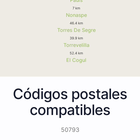
7 km
Nonaspe
46.4 km
Torres De Segre
39.9 km
Torrevelilla
52.4 km
El Cogul
Códigos postales
compatibles
50793