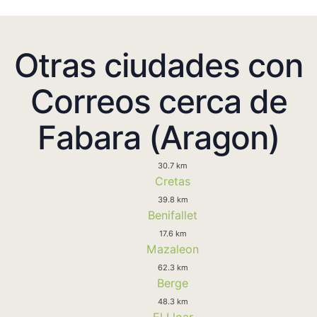
Otras ciudades con
Correos cerca de
Fabara (Aragon)
30.7 km
Cretas
39.8 km
Benifallet
17.6 km
Mazaleon
62.3 km
Berge
48.3 km
El Lloar