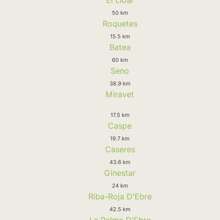
50 km
Roquetes
15.5 km
Batea
60 km
Seno
38.9 km
Miravet
17.5 km
Caspe
19.7 km
Caseres
43.6 km
Ginestar
24 km
Riba-Roja D'Ebre
42.5 km
La Palma D'Ebre