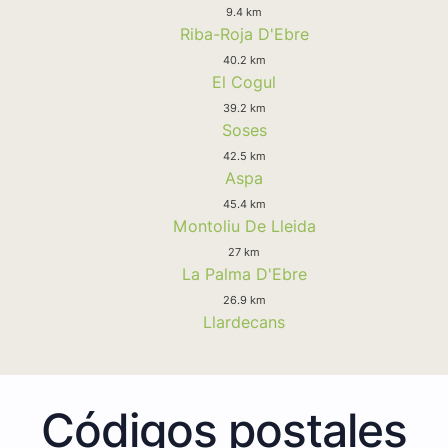
9.4 km
Riba-Roja D'Ebre
40.2 km
El Cogul
39.2 km
Soses
42.5 km
Aspa
45.4 km
Montoliu De Lleida
27 km
La Palma D'Ebre
26.9 km
Llardecans
Códigos postales