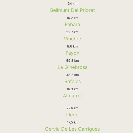
34 km
Bellmunt Del Priorat
16.2 km
Fabara
22.7 km
Vinebre
8.6 km
Fayon
59.8 km
La Ginebrosa
48.2 km
Rafales
16.3 km
Almatret
27.6 km
Lledo
47.5 km
Cervia De Les Garrigues