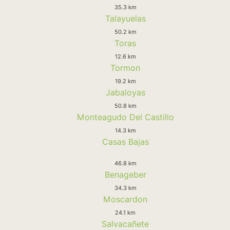
35.3 km
Talayuelas
50.2 km
Toras
12.6 km
Tormon
19.2 km
Jabaloyas
50.8 km
Monteagudo Del Castillo
14.3 km
Casas Bajas
46.8 km
Benageber
34.3 km
Moscardon
24.1 km
Salvacañete