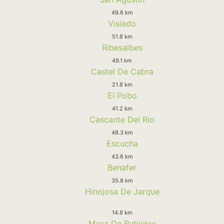
49.6 km
Visiedo
51.8 km
Ribesalbes
49.1 km
Castel De Cabra
21.8 km
El Pobo
41.2 km
Cascante Del Rio
48.3 km
Escucha
43.6 km
Benafer
35.8 km
Hinojosa De Jarque
14.8 km
Mora De Rubielos