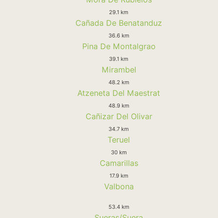
29.1 km
Cañada De Benatanduz
36.6 km
Pina De Montalgrao
39.1 km
Mirambel
48.2 km
Atzeneta Del Maestrat
48.9 km
Cañizar Del Olivar
34.7 km
Teruel
30 km
Camarillas
17.9 km
Valbona
53.4 km
Sueras/Suera