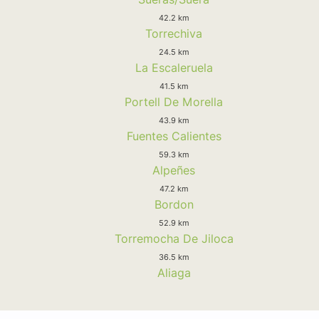
42.2 km
Torrechiva
24.5 km
La Escaleruela
41.5 km
Portell De Morella
43.9 km
Fuentes Calientes
59.3 km
Alpeñes
47.2 km
Bordon
52.9 km
Torremocha De Jiloca
36.5 km
Aliaga