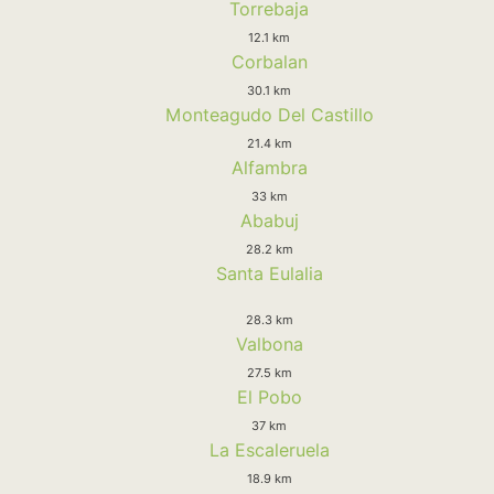
Torrebaja
12.1 km
Corbalan
30.1 km
Monteagudo Del Castillo
21.4 km
Alfambra
33 km
Ababuj
28.2 km
Santa Eulalia
28.3 km
Valbona
27.5 km
El Pobo
37 km
La Escaleruela
18.9 km