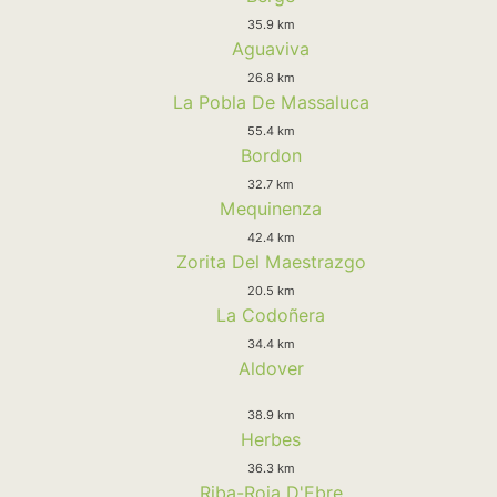
35.9 km
Aguaviva
26.8 km
La Pobla De Massaluca
55.4 km
Bordon
32.7 km
Mequinenza
42.4 km
Zorita Del Maestrazgo
20.5 km
La Codoñera
34.4 km
Aldover
38.9 km
Herbes
36.3 km
Riba-Roja D'Ebre