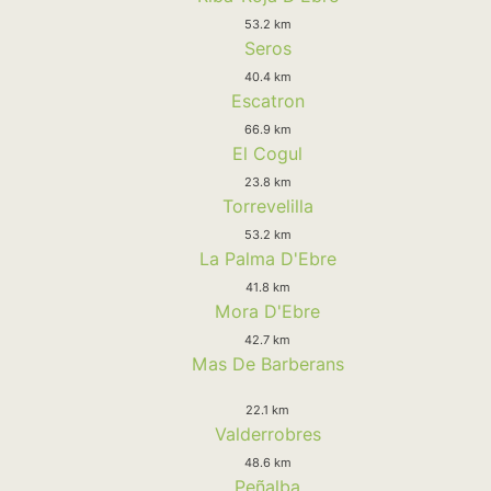
53.2 km
Seros
40.4 km
Escatron
66.9 km
El Cogul
23.8 km
Torrevelilla
53.2 km
La Palma D'Ebre
41.8 km
Mora D'Ebre
42.7 km
Mas De Barberans
22.1 km
Valderrobres
48.6 km
Peñalba