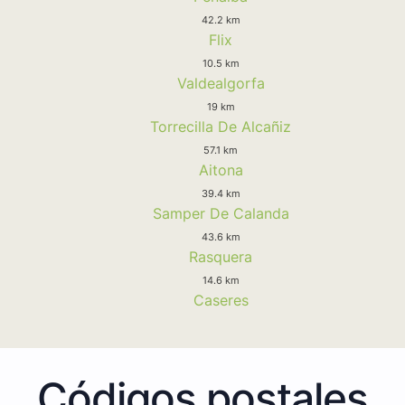
42.2 km
Flix
10.5 km
Valdealgorfa
19 km
Torrecilla De Alcañiz
57.1 km
Aitona
39.4 km
Samper De Calanda
43.6 km
Rasquera
14.6 km
Caseres
Códigos postales