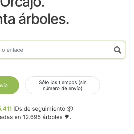
Orcajo.
nta árboles.
Sólo los tiempos (sin
nvío
número de envío)
.411
IDs de seguimiento 📦
madas en
12.695
árboles 🌳.