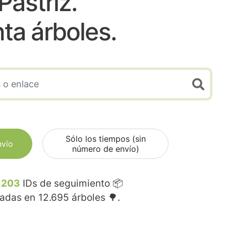
Pastriz.
nta árboles.
Sólo los tiempos (sin
nvío
número de envío)
.203
IDs de seguimiento 📦
madas en
12.695
árboles 🌳.