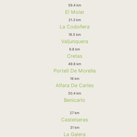
59.4 km
El Molar
21.3 km
La Codoñera
16.5 km
Valjunquera
9.8 km
Cretas
49.8 km
Portell De Morella
16 km
Alfara De Carles
50.4 km
Benicarlo
27 km
Castelseras
31 km
La Galera