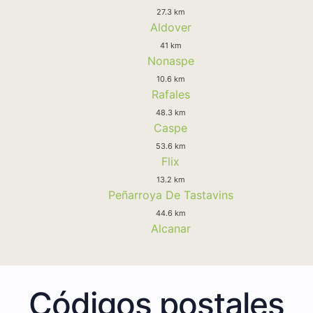
27.3 km
Aldover
41 km
Nonaspe
10.6 km
Rafales
48.3 km
Caspe
53.6 km
Flix
13.2 km
Peñarroya De Tastavins
44.6 km
Alcanar
Códigos postales