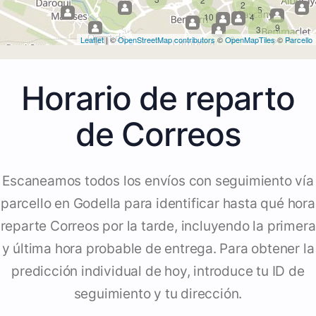
2
5
10
4
9
3
6
4
Leaflet
| ©
OpenStreetMap contributors
©
OpenMapTiles
©
Parcello
2
2
Horario de reparto
de Correos
Escaneamos todos los envíos con seguimiento vía
parcello en Godella para identificar hasta qué hora
reparte Correos por la tarde, incluyendo la primera
y última hora probable de entrega. Para obtener la
predicción individual de hoy, introduce tu ID de
seguimiento y tu dirección.