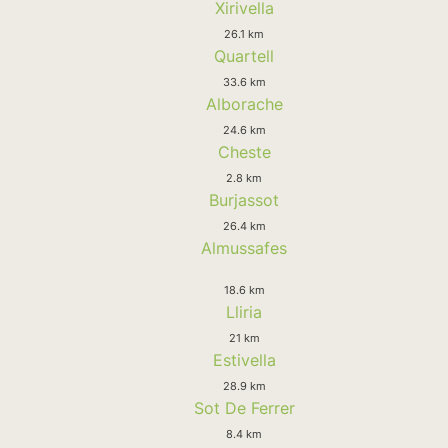
Xirivella
26.1 km
Quartell
33.6 km
Alborache
24.6 km
Cheste
2.8 km
Burjassot
26.4 km
Almussafes
18.6 km
Lliria
21 km
Estivella
28.9 km
Sot De Ferrer
8.4 km