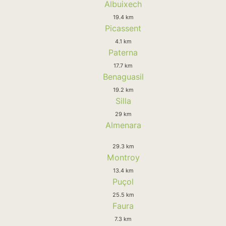
Albuixech
19.4 km
Picassent
4.1 km
Paterna
17.7 km
Benaguasil
19.2 km
Silla
29 km
Almenara
29.3 km
Montroy
13.4 km
Puçol
25.5 km
Faura
7.3 km