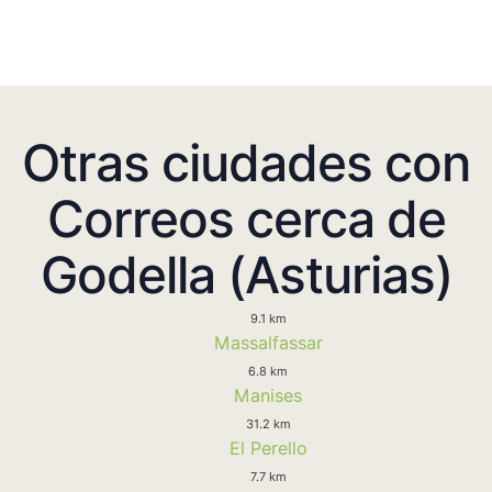
Otras ciudades con
Correos cerca de
Godella (Asturias)
9.1 km
Massalfassar
6.8 km
Manises
31.2 km
El Perello
7.7 km