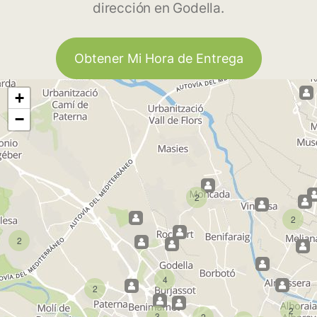
dirección en Godella.
Obtener Mi Hora de Entrega
+
−
2
2
2
4
2
2
3
2