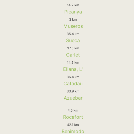
14.2 km
Picanya
3 km
Museros
35.4 km
Sueca
37.5 km
Carlet
14.5 km
Eliana, L'
36.4 km
Catadau
33.9 km
Azuebar
4.5 km
Rocafort
42.1 km
Benimodo