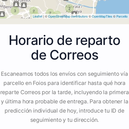
2
3
2
2
5
6
Leaflet
| ©
OpenStreetMap contributors
©
OpenMapTiles
©
Parcello
3
Horario de reparto
de Correos
Escaneamos todos los envíos con seguimiento vía
parcello en Foios para identificar hasta qué hora
reparte Correos por la tarde, incluyendo la primera
y última hora probable de entrega. Para obtener la
predicción individual de hoy, introduce tu ID de
seguimiento y tu dirección.