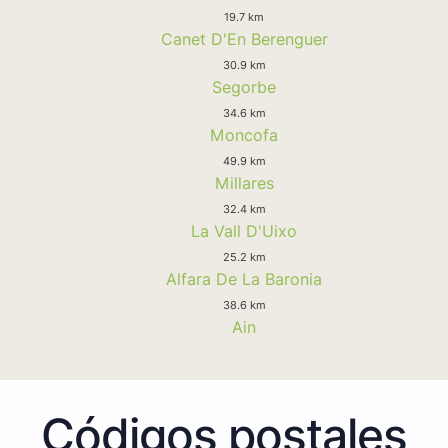
19.7 km
Canet D'En Berenguer
30.9 km
Segorbe
34.6 km
Moncofa
49.9 km
Millares
32.4 km
La Vall D'Uixo
25.2 km
Alfara De La Baronia
38.6 km
Ain
Códigos postales