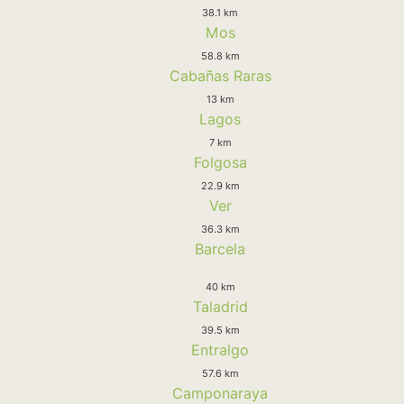
38.1 km
Mos
58.8 km
Cabañas Raras
13 km
Lagos
7 km
Folgosa
22.9 km
Ver
36.3 km
Barcela
40 km
Taladrid
39.5 km
Entralgo
57.6 km
Camponaraya