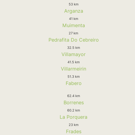
53 km
Arganza
41 km
Muimenta
27 km
Pedrafita Do Cebreiro
32.5 km
Villamayor
41.5 km
Villarmeirin
51.3 km
Fabero
62.4 km
Borrenes
60.2 km
La Porquera
23 km
Frades