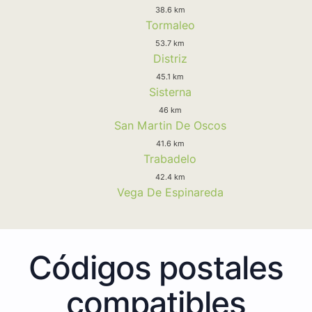
38.6 km
Tormaleo
53.7 km
Distriz
45.1 km
Sisterna
46 km
San Martin De Oscos
41.6 km
Trabadelo
42.4 km
Vega De Espinareda
Códigos postales
compatibles