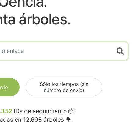
Oencia.
nta árboles.
Sólo los tiempos (sin
nvío
número de envío)
.352
IDs de seguimiento 📦
madas en
12.698
árboles 🌳.