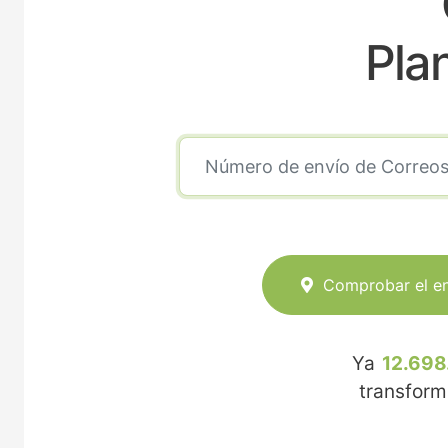
Pla
Comprobar el e
Ya
12.698
transfor