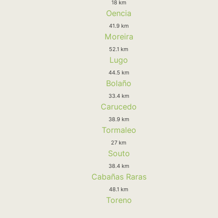
18 km
Oencia
41.9 km
Moreira
52.1 km
Lugo
44.5 km
Bolaño
33.4 km
Carucedo
38.9 km
Tormaleo
27 km
Souto
38.4 km
Cabañas Raras
48.1 km
Toreno