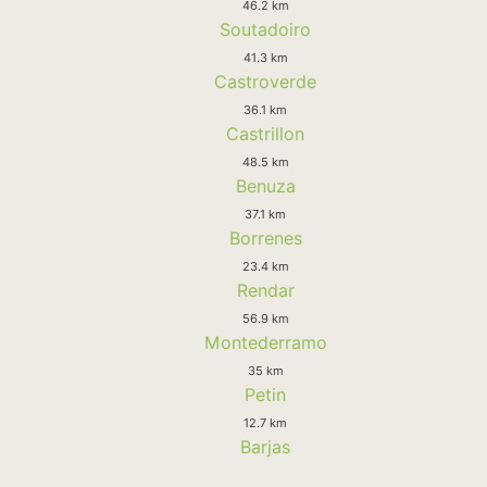
46.2 km
Soutadoiro
41.3 km
Castroverde
36.1 km
Castrillon
48.5 km
Benuza
37.1 km
Borrenes
23.4 km
Rendar
56.9 km
Montederramo
35 km
Petin
12.7 km
Barjas