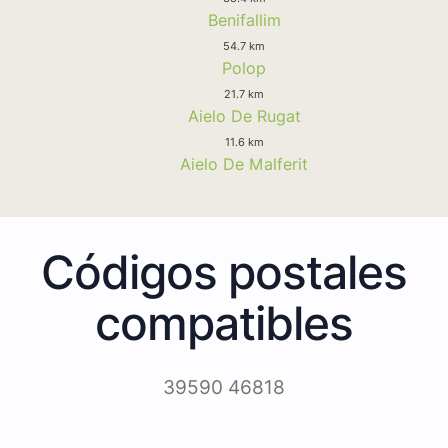
Benifallim
54.7 km
Polop
21.7 km
Aielo De Rugat
11.6 km
Aielo De Malferit
Códigos postales
compatibles
39590 46818