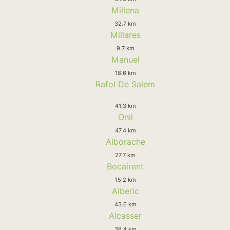
Millena
32.7 km
Millares
9.7 km
Manuel
18.6 km
Rafol De Salem
41.3 km
Onil
47.4 km
Alborache
27.7 km
Bocairent
15.2 km
Alberic
43.6 km
Alcasser
38.4 km