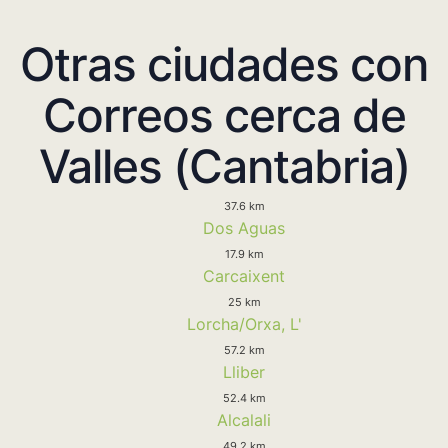
Otras ciudades con
Correos cerca de
Valles (Cantabria)
37.6 km
Dos Aguas
17.9 km
Carcaixent
25 km
Lorcha/Orxa, L'
57.2 km
Lliber
52.4 km
Alcalali
49.2 km