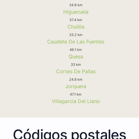
34.8 km
Higueruela
57.4 km
Chulilla
33.2 km
Caudete De Las Fuentes
46.1 km
Quesa
33 km
Cortes De Pallas
24.8 km
Jorquera
47.1 km
Villagarcia Del Llano
Códigos postales