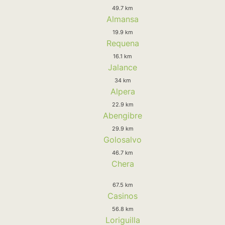
49.7 km
Almansa
19.9 km
Requena
16.1 km
Jalance
34 km
Alpera
22.9 km
Abengibre
29.9 km
Golosalvo
46.7 km
Chera
67.5 km
Casinos
56.8 km
Loriguilla