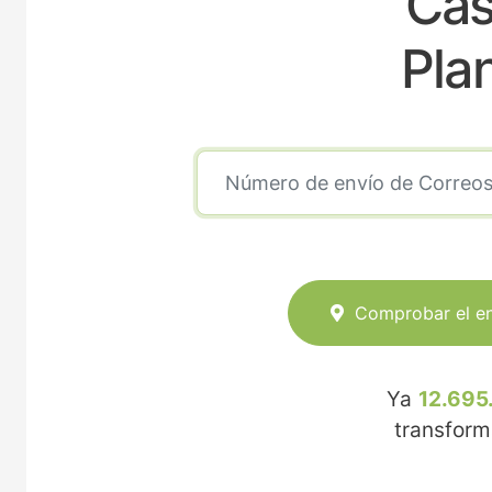
Cas
Pla
Comprobar el e
Ya
12.695
transfor