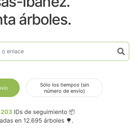
as-Ibañez.
nta árboles.
Sólo los tiempos (sin
nvío
número de envío)
.203
IDs de seguimiento 📦
madas en
12.695
árboles 🌳.