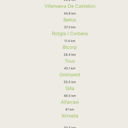
Villanueva De Castellon
44.8 km
Bellus
37.3 km
Rotgla I Corbera
11.4 km
Bicorp
28.4 km
Tous
45.1 km
Ontinyent
55.5 km
Silla
46.5 km
Alfarrasi
61 km
Xirivella
30.5 km