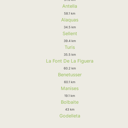
Antella
58.1 km
Alaquas
34.5 km
Sellent
39.4 km
Turis
35.5 km
La Font De La Figuera
60.2 km
Benetusser
60.1 km
Manises
19.1 km
Bolbaite
43 km
Godelleta