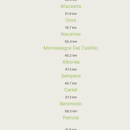
Macastre
51.9 km
Otos
19.7 km
Navarres
50.4 km
Montealegre Del Castillo
40.2 km
Alborea
47.3 km
Sempere
40.7 km
Carlet
37.3 km
Benimodo
58.5 km
Petrola
31.6 km