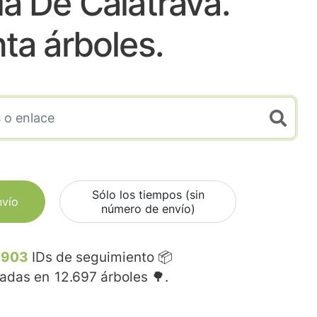
a De Calatrava.
nta árboles.
Sólo los tiempos (sin
nvío
número de envío)
.903
IDs de seguimiento 📦
madas en
12.697
árboles 🌳.