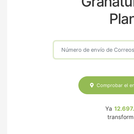
Granatul
Pla
Comprobar el e
Ya
12.697
transfor