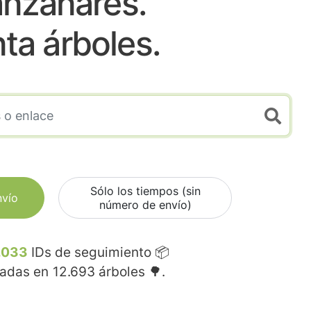
nzanares.
nta árboles.
Sólo los tiempos (sin
nvío
número de envío)
.033
IDs de seguimiento 📦
madas en
12.693
árboles 🌳.