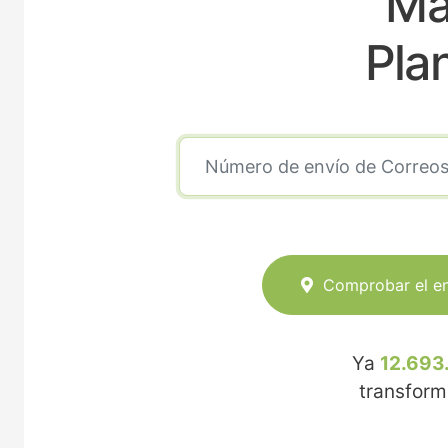
Ma
Pla
Comprobar el e
Ya
12.693
transfor