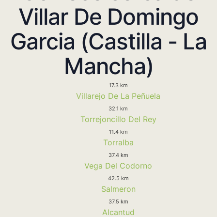
Villar De Domingo
Garcia (Castilla - La
Mancha)
17.3 km
Villarejo De La Peñuela
32.1 km
Torrejoncillo Del Rey
11.4 km
Torralba
37.4 km
Vega Del Codorno
42.5 km
Salmeron
37.5 km
Alcantud