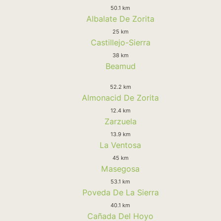
50.1 km
Albalate De Zorita
25 km
Castillejo-Sierra
38 km
Beamud
52.2 km
Almonacid De Zorita
12.4 km
Zarzuela
13.9 km
La Ventosa
45 km
Masegosa
53.1 km
Poveda De La Sierra
40.1 km
Cañada Del Hoyo