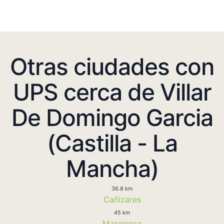
Otras ciudades con
UPS cerca de Villar
De Domingo Garcia
(Castilla - La
Mancha)
36.8 km
Cañizares
45 km
Masegosa