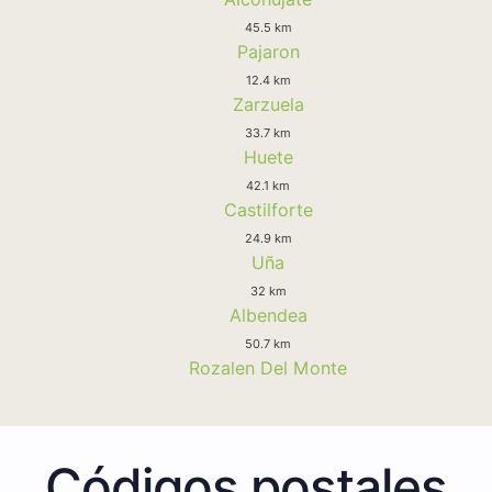
45.5 km
Pajaron
12.4 km
Zarzuela
33.7 km
Huete
42.1 km
Castilforte
24.9 km
Uña
32 km
Albendea
50.7 km
Rozalen Del Monte
Códigos postales