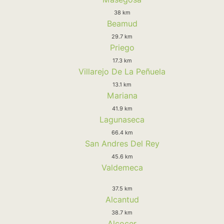
38 km
Beamud
29.7 km
Priego
17.3 km
Villarejo De La Peñuela
13.1 km
Mariana
41.9 km
Lagunaseca
66.4 km
San Andres Del Rey
45.6 km
Valdemeca
37.5 km
Alcantud
38.7 km
Alcocer