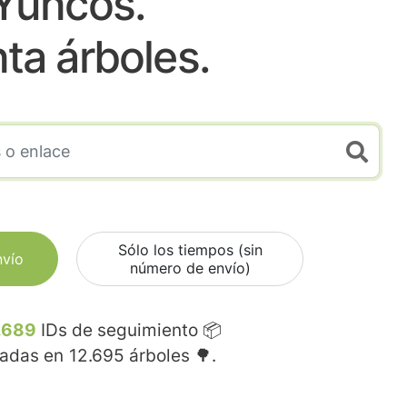
Yuncos.
nta árboles.
Sólo los tiempos (sin
nvío
número de envío)
.689
IDs de seguimiento 📦
madas en
12.695
árboles 🌳.