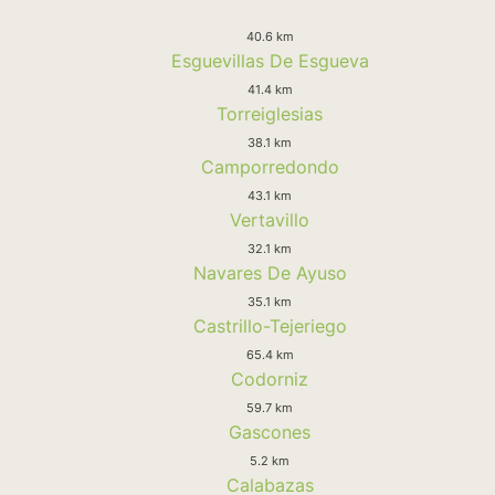
40.6 km
Esguevillas De Esgueva
41.4 km
Torreiglesias
38.1 km
Camporredondo
43.1 km
Vertavillo
32.1 km
Navares De Ayuso
35.1 km
Castrillo-Tejeriego
65.4 km
Codorniz
59.7 km
Gascones
5.2 km
Calabazas