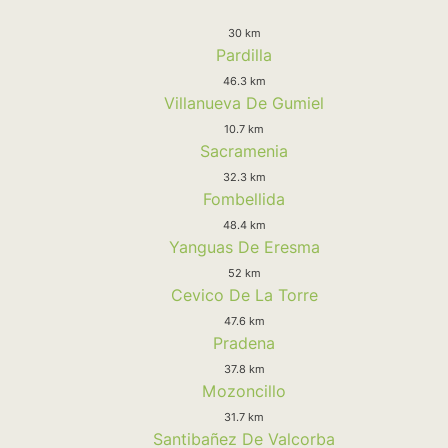
30 km
Pardilla
46.3 km
Villanueva De Gumiel
10.7 km
Sacramenia
32.3 km
Fombellida
48.4 km
Yanguas De Eresma
52 km
Cevico De La Torre
47.6 km
Pradena
37.8 km
Mozoncillo
31.7 km
Santibañez De Valcorba