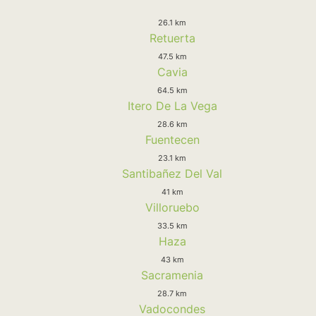
26.1 km
Retuerta
47.5 km
Cavia
64.5 km
Itero De La Vega
28.6 km
Fuentecen
23.1 km
Santibañez Del Val
41 km
Villoruebo
33.5 km
Haza
43 km
Sacramenia
28.7 km
Vadocondes