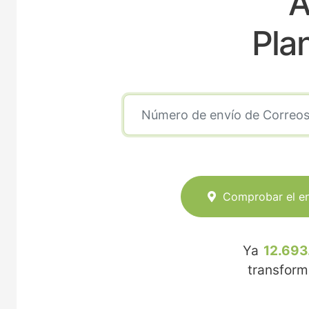
A
Pla
Comprobar el e
Ya
12.693
transfor