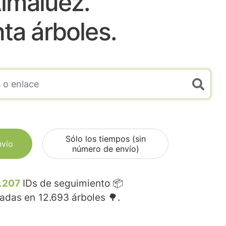
lmaluez.
nta árboles.
Sólo los tiempos (sin
nvío
número de envío)
.207
IDs de seguimiento 📦
madas en
12.693
árboles 🌳.