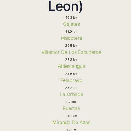
Leon)
49.3 km
Gajates
51.9 km
Macotera
29.5 km
Villamor De Los Escuderos
25.3 km
Aldealengua
24.6 km
Pelabravo
28.7 km
La Orbada
37 km
Puertas
24.1 km
Miranda De Azan
40 km