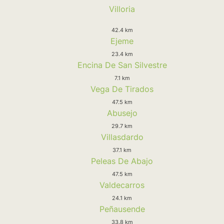
Villoria
42.4 km
Ejeme
23.4 km
Encina De San Silvestre
7.1 km
Vega De Tirados
47.5 km
Abusejo
29.7 km
Villasdardo
37.1 km
Peleas De Abajo
47.5 km
Valdecarros
24.1 km
Peñausende
33.8 km