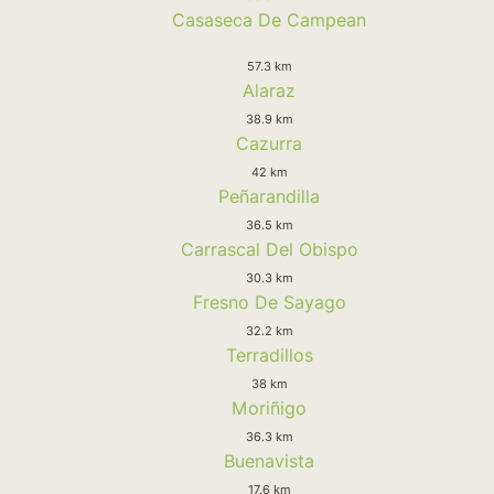
Casaseca De Campean
57.3 km
Alaraz
38.9 km
Cazurra
42 km
Peñarandilla
36.5 km
Carrascal Del Obispo
30.3 km
Fresno De Sayago
32.2 km
Terradillos
38 km
Moriñigo
36.3 km
Buenavista
17.6 km