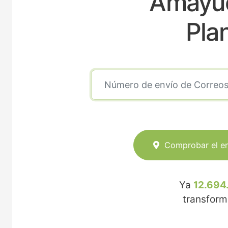
Amayue
Pla
Comprobar el e
Ya
12.694
transfor