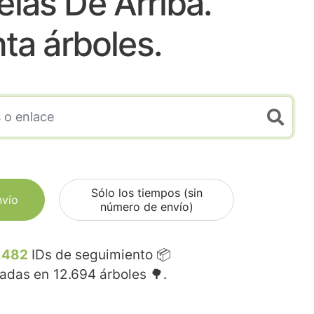
las De Arriba.
nta árboles.
Sólo los tiempos (sin
nvío
número de envío)
.482
IDs de seguimiento 📦
madas en
12.694
árboles 🌳.