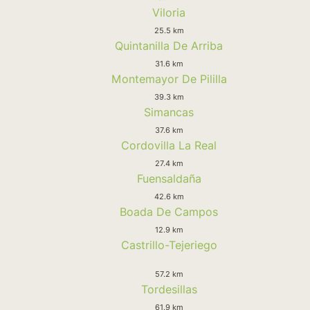
Viloria
25.5 km
Quintanilla De Arriba
31.6 km
Montemayor De Pililla
39.3 km
Simancas
37.6 km
Cordovilla La Real
27.4 km
Fuensaldaña
42.6 km
Boada De Campos
12.9 km
Castrillo-Tejeriego
57.2 km
Tordesillas
61.9 km