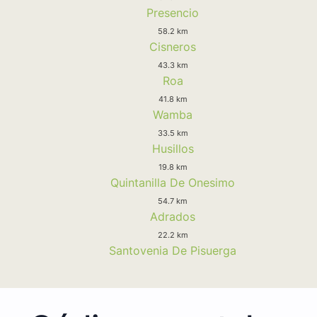
Presencio
58.2 km
Cisneros
43.3 km
Roa
41.8 km
Wamba
33.5 km
Husillos
19.8 km
Quintanilla De Onesimo
54.7 km
Adrados
22.2 km
Santovenia De Pisuerga