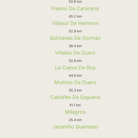
50.8 km
Fresno De Caracena
45.2 km
Villasur De Herreros
52.9 km
Quintanas De Gormaz
38.4 km
Villalba De Duero
52.8 km
La Cueva De Roa
44.6 km
Molinos De Duero
35.3 km
Cabañes De Esgueva
41.1 km
Milagros
25.4 km
Jaramillo Quemado