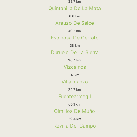
38.7 km
Quintanilla De La Mata
6.6 km
Arauzo De Salce
49.7 km
Espinosa De Cerrato
38 km
Duruelo De La Sierra
26.4 km
Vizcainos
37 km
Villalmanzo
22.7 km
Fuentearmegil
60.1 km
Olmillos De Muño
39.4 km
Revilla Del Campo