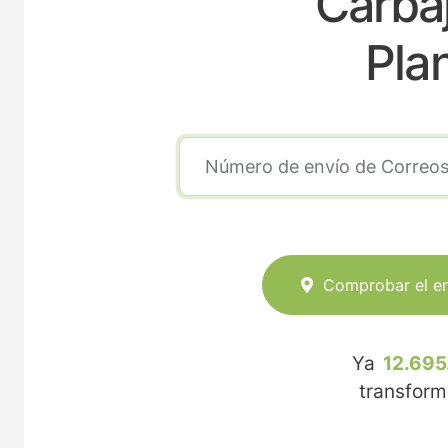
Carbaj
Pla
Comprobar el e
Ya
12.695
transfor