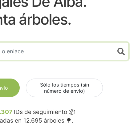
ales De Alba.
nta árboles.
Sólo los tiempos (sin
nvío
número de envío)
.307
IDs de seguimiento 📦
madas en
12.695
árboles 🌳.