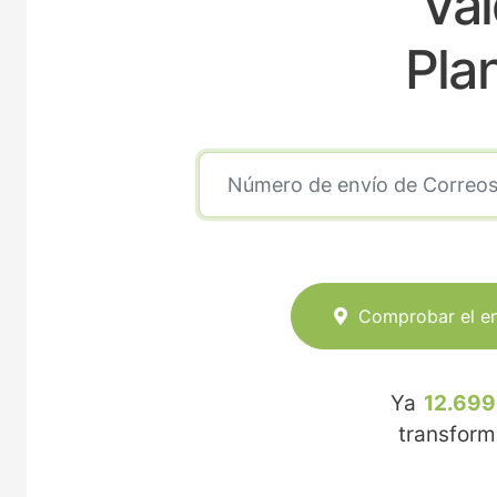
Val
Pla
Comprobar el e
Ya
12.699
transfor