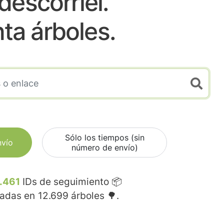
descorriel.
nta árboles.
Sólo los tiempos (sin
nvío
número de envío)
.461
IDs de seguimiento 📦
madas en
12.699
árboles 🌳.