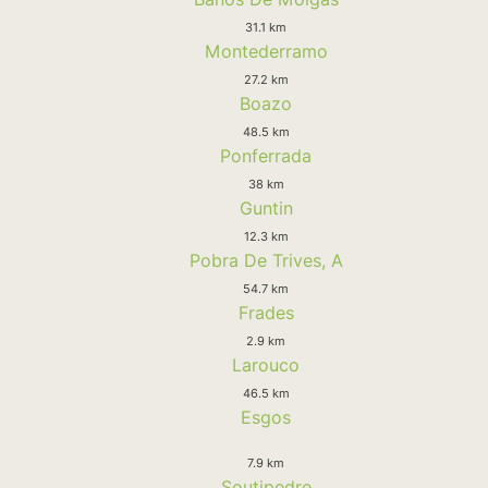
31.1 km
Montederramo
27.2 km
Boazo
48.5 km
Ponferrada
38 km
Guntin
12.3 km
Pobra De Trives, A
54.7 km
Frades
2.9 km
Larouco
46.5 km
Esgos
7.9 km
Soutipedre