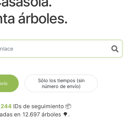
asasola.
nta árboles.
Sólo los tiempos (sin
nvío
número de envío)
.244
IDs de seguimiento 📦
madas en
12.697
árboles 🌳.