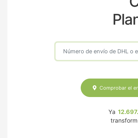
C
Pla
Comprobar el e
Ya
12.697
transfor