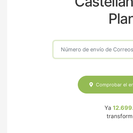
Castellan
Pla
Comprobar el e
Ya
12.699
transfor