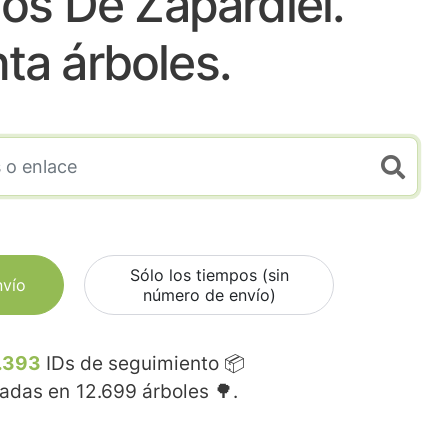
os De Zapardiel.
nta árboles.
Sólo los tiempos (sin
nvío
número de envío)
.393
IDs de seguimiento 📦
madas en
12.699
árboles 🌳.