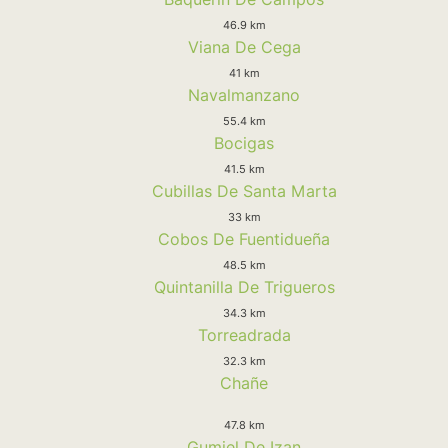
46.9 km
Viana De Cega
41 km
Navalmanzano
55.4 km
Bocigas
41.5 km
Cubillas De Santa Marta
33 km
Cobos De Fuentidueña
48.5 km
Quintanilla De Trigueros
34.3 km
Torreadrada
32.3 km
Chañe
47.8 km
Gumiel De Izan