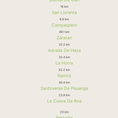
16 km
San Llorente
9.9 km
Campaspero
49.1 km
Zaratan
32.2 km
Adrada De Haza
32.4 km
La Horra
62.2 km
Ramiro
40.4 km
Santovenia De Pisuerga
23.8 km
La Cueva De Roa
23 km
Perosillo